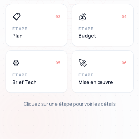
📋
💰
0
3
0
4
ÉTAPE
ÉTAPE
Plan
Budget
⚙️
🚀
0
5
0
6
ÉTAPE
ÉTAPE
Brief Tech
Mise en œuvre
Cliquez sur une étape pour voir les détails