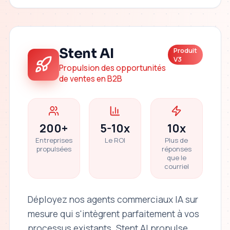
Stent AI
Produit
V3
Propulsion des opportunités
de ventes en B2B
200+
5-10x
10x
Entreprises
Le ROI
Plus de
propulsées
réponses
que le
courriel
Déployez nos agents commerciaux IA sur
mesure qui s'intègrent parfaitement à vos
processus existants. Stent AI propulse