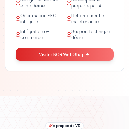
et moderne
propulsé par IA
Optimisation SEO
Hébergement et
intégrée
maintenance
Intégration e-
Support technique
commerce
dédié
Visiter NÔR Web Shop
À propos de V3